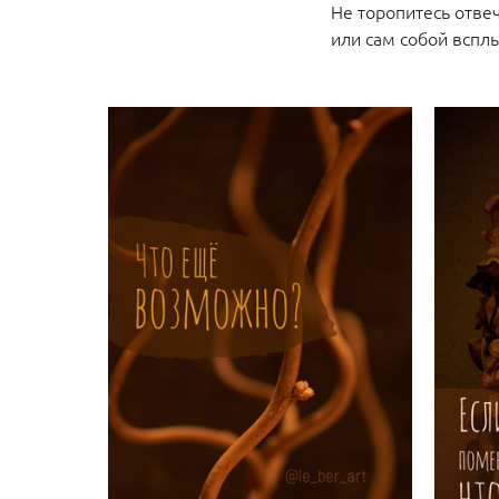
Не торопитесь отвеч
или сам собой всплы